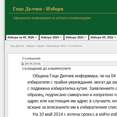
Гоце Делчев · Избори
Официална информация за избори и референдуми
Избори за НС 2026
Избори 2024
Избори 2023
Избори НС 2022
Гоце Делчев · Избори
» Архив » Евроизбори 2014 »
Съобщения
Съобщения
[25.04.2014]
СЪОБЩЕНИЕ ДО ИЗБИРАТЕЛИТЕ
Община Гоце Делчев информира, че на 04 ма
избиратели с трайни увреждания, могат да за
с подвижна избирателна кутия. Заявлението 
образец, подписано саморъчно и изпратено п
адрес или настоящия им адрес в случаите, к
искане за вписването им в избирателния спис
На 10 май 2014 г. изтича срокът, в който и