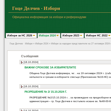
Гоце Делчев · Избори
Официална информация за избори и референдуми
Избори за НС 2026
Избори 2024
Избори 2023
Избори НС 2022
Гоце Делчев · Избори
» Избори 2024 » Избори за народни представители на 27 октомври 2024 
Съобщения
[18.10.2024]
ВАЖНИ СРОКОВЕ ЗА ИЗБИРАТЕЛИТЕ
Община Гоце Делчев информира, че: . на 19 октомври 2024 г. (събо
непълноти и грешки в изборните списъци (Приложение №16-НС) за 
[16.10.2024]
РАЗРЕШЕНИЕ № 2/ 15.10.2024 Г.
РАЗРЕШЕНИЕ №2/15.10.2024 г. . за провеждане на предизборни м
администрация – гр. Гоце Делчев е постъпило искане вх. №48-00-68 
[14.10.2024]