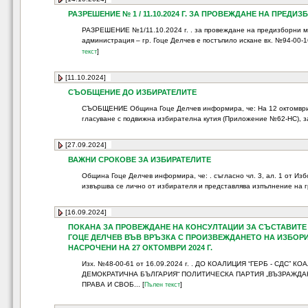
РАЗРЕШЕНИЕ № 1 / 11.10.2024 Г. ЗА ПРОВЕЖДАНЕ НА ПРЕД
РАЗРЕШЕНИЕ №1/11.10.2024 г. . за провеждане на предизборни м
администрация – гр. Гоце Делчев е постъпило искане вх. №94-00-166
]
текст
[11.10.2024]
СЪОБЩЕНИЕ ДО ИЗБИРАТЕЛИТЕ
СЪОБЩЕНИЕ Община Гоце Делчев информира, че: На 12 октомври 20
гласуване с подвижна избирателна кутия (Приложение №62-НС), зая
[27.09.2024]
ВАЖНИ СРОКОВЕ ЗА ИЗБИРАТЕЛИТЕ
Община Гоце Делчев информира, че: . съгласно чл. 3, ал. 1 от Из
извършва се лично от избирателя и представлява изпълнение на гра
[16.09.2024]
ПОКАНА ЗА ПРОВЕЖДАНЕ НА КОНСУЛТАЦИИ ЗА СЪСТАВИТЕ 
ГОЦЕ ДЕЛЧЕВ ВЪВ ВРЪЗКА С ПРОИЗВЕЖДАНЕТО НА ИЗБОРИ
НАСРОЧЕНИ НА 27 ОКТОМВРИ 2024 Г.
Изх. №48-00-61 от 16.09.2024 г. . ДО КОАЛИЦИЯ “ГЕРБ - СДС
ДЕМОКРАТИЧНА БЪЛГАРИЯ“ ПОЛИТИЧЕСКА ПАРТИЯ „ВЪЗРАЖДА
ПРАВА И СВОБ... [
]
Пълен текст